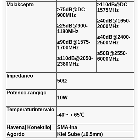
Malakcepto
≥110dB@DC-
≥75dB@DC-
1575MHz
900MHz
≥40dB@1650-
≥25dB@900-
2000MHz
1180MHz
≥40dB@2400-
≥90dB@1575-
2500MHz
1700MHz
≥50B@2550-
≥110dB@2050-
6000MHz
2380MHz
Impedanco
50Ω
Potenco-rangigo
10W
Temperaturintervalo
-40°~﹢65℃
Havenaj Konektiloj
SMA-Ina
Agordo
Kiel Sube (±0.5mm)