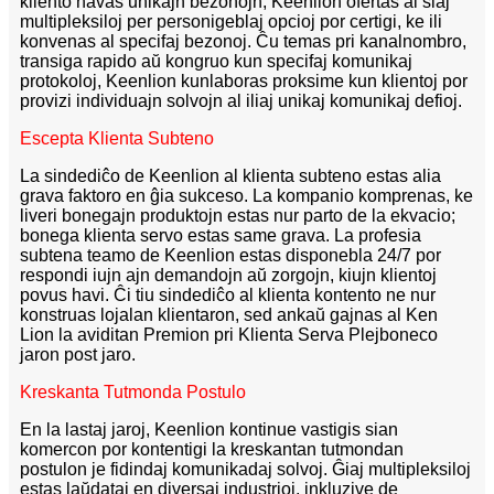
kliento havas unikajn bezonojn, Keenlion ofertas al siaj
multipleksiloj per personigeblaj opcioj por certigi, ke ili
konvenas al specifaj bezonoj. Ĉu temas pri kanalnombro,
transiga rapido aŭ kongruo kun specifaj komunikaj
protokoloj, Keenlion kunlaboras proksime kun klientoj por
provizi individuajn solvojn al iliaj unikaj komunikaj defioj.
Escepta Klienta Subteno
La sindediĉo de Keenlion al klienta subteno estas alia
grava faktoro en ĝia sukceso. La kompanio komprenas, ke
liveri bonegajn produktojn estas nur parto de la ekvacio;
bonega klienta servo estas same grava. La profesia
subtena teamo de Keenlion estas disponebla 24/7 por
respondi iujn ajn demandojn aŭ zorgojn, kiujn klientoj
povus havi. Ĉi tiu sindediĉo al klienta kontento ne nur
konstruas lojalan klientaron, sed ankaŭ gajnas al Ken
Lion la aviditan Premion pri Klienta Serva Plejboneco
jaron post jaro.
Kreskanta Tutmonda Postulo
En la lastaj jaroj, Keenlion kontinue vastigis sian
komercon por kontentigi la kreskantan tutmondan
postulon je fidindaj komunikadaj solvoj. Ĝiaj multipleksiloj
estas laŭdataj en diversaj industrioj, inkluzive de