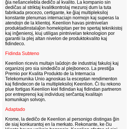
ĝia neŝancelebla dediĉo al kvalito. La kompanio sin
dediĉas al striktaj kvalitkontrolaj mezuroj dum la tuta
fabrikada procezo, certigante, ke ĝiaj multipleksiloj
konstante plenumas internaciajn normojn kaj superas la
atendojn de la klientoj. Keenlion havas pintnivelan
produktadinstalaĵon homekipitan per tre spertaj teknikistoj
kaj inĝenieroj, kiuj utiligas pintnivelan teknologion por
garantii la plej altan nivelon de produktokvalito kaj
fidindeco.
Fidinda Subteno
Keenlion ricevis multajn laŭdojn de industriaj fakuloj kaj
organizoj pro sia sindediĉo al plejboneco. La prestiĝa
Premio por Kvalita Produkto de la Internacia
Telekomunika Unio agnoskas la esceptan rendimenton
kaj fidindecon de la multipleksiloj Keenlion. Ĉi tiu rekono
plue fortigas Keenlion kiel fidindan kaj fidindan partneron
por entreprenoj kaj individuoj serĉantaj kvalitajn
komunikajn solvojn.
Adaptado
Krome, la dediĉo de Keenlion al personigo distingas ĝin
de siaj konkurantoj en la merkato. Rekonante, ke ĉiu