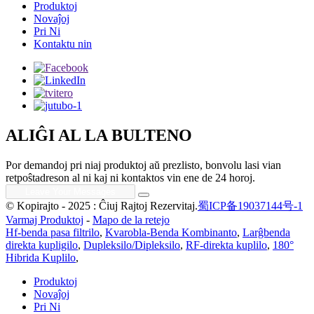
Produktoj
Novaĵoj
Pri Ni
Kontaktu nin
ALIĜI AL LA BULTENO
Por demandoj pri niaj produktoj aŭ prezlisto, bonvolu lasi vian
retpoŝtadreson al ni kaj ni kontaktos vin ene de 24 horoj.
© Kopirajto - 2025 : Ĉiuj Rajtoj Rezervitaj.
蜀ICP备19037144号-1
Varmaj Produktoj
-
Mapo de la retejo
Hf-benda pasa filtrilo
,
Kvarobla-Benda Kombinanto
,
Larĝbenda
direkta kupligilo
,
Dupleksilo/Dipleksilo
,
RF-direkta kuplilo
,
180°
Hibrida Kuplilo
,
Produktoj
Novaĵoj
Pri Ni