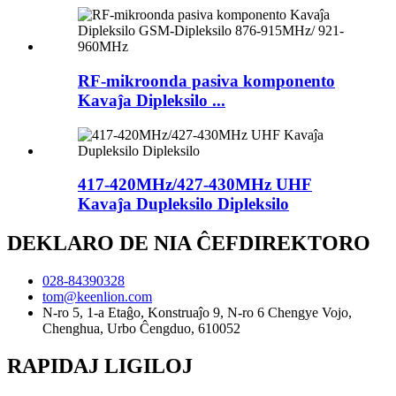
RF-mikroonda pasiva komponento
Kavaĵa Dipleksilo ...
417-420MHz/427-430MHz UHF
Kavaĵa Dupleksilo Dipleksilo
DEKLARO DE NIA ĈEFDIREKTORO
028-84390328
tom@keenlion.com
N-ro 5, 1-a Etaĝo, Konstruaĵo 9, N-ro 6 Chengye Vojo,
Chenghua, Urbo Ĉengduo, 610052
RAPIDAJ LIGILOJ