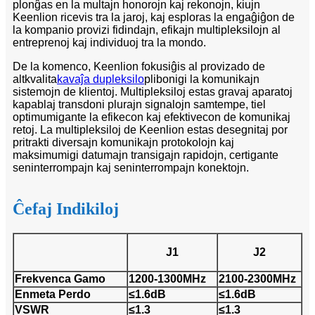
plonĝas en la multajn honorojn kaj rekonojn, kiujn
Keenlion ricevis tra la jaroj, kaj esploras la engaĝiĝon de
la kompanio provizi fidindajn, efikajn multipleksilojn al
entreprenoj kaj individuoj tra la mondo.
De la komenco, Keenlion fokusiĝis al provizado de
altkvalita
kavaĵa dupleksilo
plibonigi la komunikajn
sistemojn de klientoj. Multipleksiloj estas gravaj aparatoj
kapablaj transdoni plurajn signalojn samtempe, tiel
optimumigante la efikecon kaj efektivecon de komunikaj
retoj. La multipleksiloj de Keenlion estas desegnitaj por
pritrakti diversajn komunikajn protokolojn kaj
maksimumigi datumajn transigajn rapidojn, certigante
seninterrompajn kaj seninterrompajn konektojn.
Ĉefaj Indikiloj
J1
J2
Frekvenca Gamo
1200-1300MHz
2100-2300MHz
Enmeta Perdo
≤1.6dB
≤1.6dB
VSWR
≤1.3
≤1.3