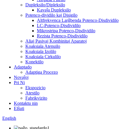
Dupleksilo/Dipleksilo
Kavaĵa Dupleksilo
Potenco-dividilo kaj Disigilo
Altfrekvenca Larĝbenda Potenco-Disdividilo
LC-Potenco-Disdividilo
Mikrostripa Potenco-Disdividilo
Rezista Potenco-Disdividilo
Aliaj Pasivaj Kombinitaj Aparatoj
Koaksiala Atenuilo
Koaksiala Izolilo
Koaksiala Cirkulilo
Konektilo
Adaptado
Adaptiga Procezo
Novaĵoj
Pri Ni
Ekspozicio
Atestilo
Fabrikvizito
Kontaktu nin
Elŝuti
English