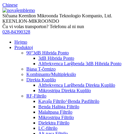
Chinese
Siĉuana Keenlion Mikroonda Teknologio Kompanio, Ltd.
KEENLION-MIKROONDO
Ĉu vi volas transporton? Telefonu al ni nun
028-84390328
Hejmo
Produktoj
90°3dB Hibrida Ponto
3dB Hibrida Ponto
Altfrekvenca Larĝbenda 3dB Hibrida Ponto
Biasa T-ĉemizo
Kombinanto/Multipleksilo
Direkta Kuplilo
Altfrekvenca Larĝbenda Direkta Kuplilo
Mikrostripa Direkta Kuplilo
RF-Filtrilo
Kavaĵa Filtrilo^Benda Pasfiltrilo
Benda Haltiga Filtrilo
Malaltpasa Filtrilo
Mikrostripa Filtrilo
Dielektra Filtrilo
LC-filtrilo
Alt-pasa Filtrilo