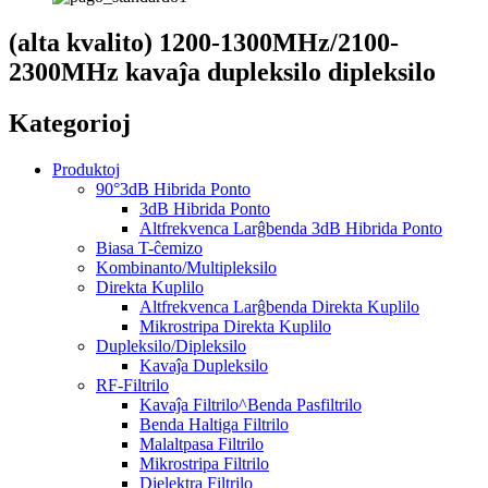
(alta kvalito) 1200-1300MHz/2100-
2300MHz kavaĵa dupleksilo dipleksilo
Kategorioj
Produktoj
90°3dB Hibrida Ponto
3dB Hibrida Ponto
Altfrekvenca Larĝbenda 3dB Hibrida Ponto
Biasa T-ĉemizo
Kombinanto/Multipleksilo
Direkta Kuplilo
Altfrekvenca Larĝbenda Direkta Kuplilo
Mikrostripa Direkta Kuplilo
Dupleksilo/Dipleksilo
Kavaĵa Dupleksilo
RF-Filtrilo
Kavaĵa Filtrilo^Benda Pasfiltrilo
Benda Haltiga Filtrilo
Malaltpasa Filtrilo
Mikrostripa Filtrilo
Dielektra Filtrilo