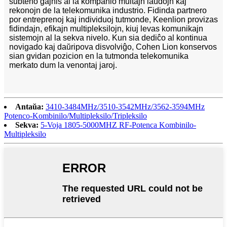
subteno gajnis al la kompanio multajn laŭdojn kaj
rekonojn de la telekomunika industrio. Fidinda partnero
por entreprenoj kaj individuoj tutmonde, Keenlion provizas
fidindajn, efikajn multipleksilojn, kiuj levas komunikajn
sistemojn al la sekva nivelo. Kun sia dediĉo al kontinua
novigado kaj daŭripova disvolviĝo, Cohen Lion konservos
sian gvidan pozicion en la tutmonda telekomunika
merkato dum la venontaj jaroj.
Antaŭa:
3410-3484MHz/3510-3542MHz/3562-3594MHz
Potenco-Kombinilo/Multipleksilo/Tripleksilo
Sekva:
5-Voja 1805-5000MHZ RF-Potenca Kombinilo-
Multipleksilo