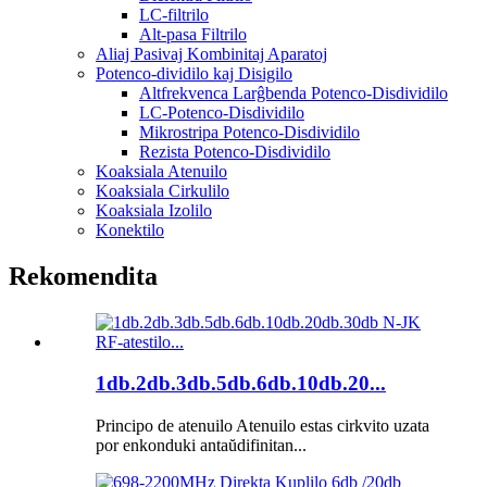
LC-filtrilo
Alt-pasa Filtrilo
Aliaj Pasivaj Kombinitaj Aparatoj
Potenco-dividilo kaj Disigilo
Altfrekvenca Larĝbenda Potenco-Disdividilo
LC-Potenco-Disdividilo
Mikrostripa Potenco-Disdividilo
Rezista Potenco-Disdividilo
Koaksiala Atenuilo
Koaksiala Cirkulilo
Koaksiala Izolilo
Konektilo
Rekomendita
1db.2db.3db.5db.6db.10db.20...
Principo de atenuilo Atenuilo estas cirkvito uzata
por enkonduki antaŭdifinitan...