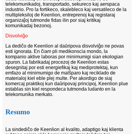
telekomunikadoj, transportado, sekureco kaj aerspaca
industrio. Pro la fortikeco, skalebleco kaj versatileco de la
multipleksiloj de Keenlion, entreprenoj kaj registaraj
organizaĵoj tutmonde fidas ilin por siaj kritikaj
komunikadaj bezonoj.
Disvolviĝo
La dediĉo de Keenlion al daŭripova disvolviĝo ne povas
esti ignorata. En ĉiam pli medikonscia mondo, la
kompanio aktive laboras por minimumigi sian ekologian
spuron. La fabrikadaj procezoj de Keenlion estas
desegnitaj por esti energiefikaj kaj mediprotektaj, kun
emfazo al minimumigo de malŝparo kaj reciklado de
materialoj kiel eble plej multe. Per akordigo de siaj
komercaj praktikoj kun daŭripovaj principoj, Keenlion plue
establas sin kiel respondeca tutmonda ludanto en la
telekomunika merkato.
Resumo
La sindediĉo de Keenlion al kvalito, adaptigo kaj klienta