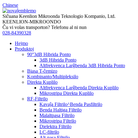
Chinese
Siĉuana Keenlion Mikroonda Teknologio Kompanio, Ltd.
KEENLION-MIKROONDO
Ĉu vi volas transporton? Telefonu al ni nun
028-84390328
Hejmo
Produktoj
90°3dB Hibrida Ponto
3dB Hibrida Ponto
Altfrekvenca Larĝbenda 3dB Hibrida Ponto
Biasa T-ĉemizo
Kombinanto/Multipleksilo
Direkta Kuplilo
Altfrekvenca Larĝbenda Direkta Kuplilo
Mikrostripa Direkta Kuplilo
RF-Filtrilo
Kavaĵa Filtrilo^Benda Pasfiltrilo
Benda Haltiga Filtrilo
Malaltpasa Filtrilo
Mikrostripa Filtrilo
Dielektra Filtrilo
LC-filtrilo
Alt-pasa Filtrilo