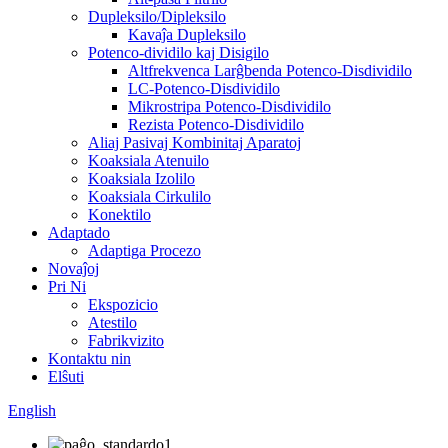
Dupleksilo/Dipleksilo
Kavaĵa Dupleksilo
Potenco-dividilo kaj Disigilo
Altfrekvenca Larĝbenda Potenco-Disdividilo
LC-Potenco-Disdividilo
Mikrostripa Potenco-Disdividilo
Rezista Potenco-Disdividilo
Aliaj Pasivaj Kombinitaj Aparatoj
Koaksiala Atenuilo
Koaksiala Izolilo
Koaksiala Cirkulilo
Konektilo
Adaptado
Adaptiga Procezo
Novaĵoj
Pri Ni
Ekspozicio
Atestilo
Fabrikvizito
Kontaktu nin
Elŝuti
English