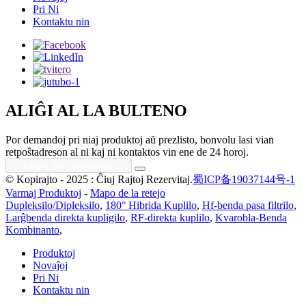
Pri Ni
Kontaktu nin
ALIĜI AL LA BULTENO
Por demandoj pri niaj produktoj aŭ prezlisto, bonvolu lasi vian
retpoŝtadreson al ni kaj ni kontaktos vin ene de 24 horoj.
© Kopirajto - 2025 : Ĉiuj Rajtoj Rezervitaj.
蜀ICP备19037144号-1
Varmaj Produktoj
-
Mapo de la retejo
Dupleksilo/Dipleksilo
,
180° Hibrida Kuplilo
,
Hf-benda pasa filtrilo
,
Larĝbenda direkta kupligilo
,
RF-direkta kuplilo
,
Kvarobla-Benda
Kombinanto
,
Produktoj
Novaĵoj
Pri Ni
Kontaktu nin