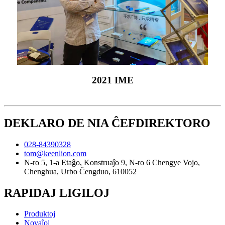
2021 IME
DEKLARO DE NIA ĈEFDIREKTORO
028-84390328
tom@keenlion.com
N-ro 5, 1-a Etaĝo, Konstruaĵo 9, N-ro 6 Chengye Vojo,
Chenghua, Urbo Ĉengduo, 610052
RAPIDAJ LIGILOJ
Produktoj
Novaĵoj