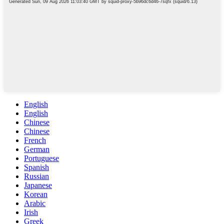
English
English
Chinese
Chinese
French
German
Portuguese
Spanish
Russian
Japanese
Korean
Arabic
Irish
Greek