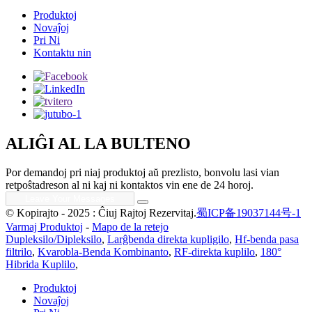
Produktoj
Novaĵoj
Pri Ni
Kontaktu nin
ALIĜI AL LA BULTENO
Por demandoj pri niaj produktoj aŭ prezlisto, bonvolu lasi vian
retpoŝtadreson al ni kaj ni kontaktos vin ene de 24 horoj.
© Kopirajto - 2025 : Ĉiuj Rajtoj Rezervitaj.
蜀ICP备19037144号-1
Varmaj Produktoj
-
Mapo de la retejo
Dupleksilo/Dipleksilo
,
Larĝbenda direkta kupligilo
,
Hf-benda pasa
filtrilo
,
Kvarobla-Benda Kombinanto
,
RF-direkta kuplilo
,
180°
Hibrida Kuplilo
,
Produktoj
Novaĵoj