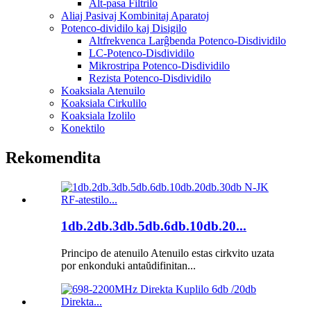
Alt-pasa Filtrilo
Aliaj Pasivaj Kombinitaj Aparatoj
Potenco-dividilo kaj Disigilo
Altfrekvenca Larĝbenda Potenco-Disdividilo
LC-Potenco-Disdividilo
Mikrostripa Potenco-Disdividilo
Rezista Potenco-Disdividilo
Koaksiala Atenuilo
Koaksiala Cirkulilo
Koaksiala Izolilo
Konektilo
Rekomendita
1db.2db.3db.5db.6db.10db.20...
Principo de atenuilo Atenuilo estas cirkvito uzata
por enkonduki antaŭdifinitan...