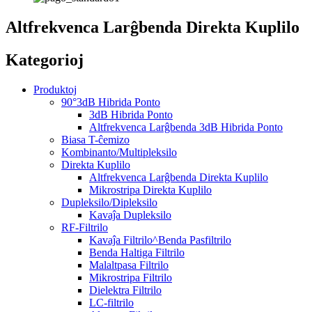
Altfrekvenca Larĝbenda Direkta Kuplilo
Kategorioj
Produktoj
90°3dB Hibrida Ponto
3dB Hibrida Ponto
Altfrekvenca Larĝbenda 3dB Hibrida Ponto
Biasa T-ĉemizo
Kombinanto/Multipleksilo
Direkta Kuplilo
Altfrekvenca Larĝbenda Direkta Kuplilo
Mikrostripa Direkta Kuplilo
Dupleksilo/Dipleksilo
Kavaĵa Dupleksilo
RF-Filtrilo
Kavaĵa Filtrilo^Benda Pasfiltrilo
Benda Haltiga Filtrilo
Malaltpasa Filtrilo
Mikrostripa Filtrilo
Dielektra Filtrilo
LC-filtrilo