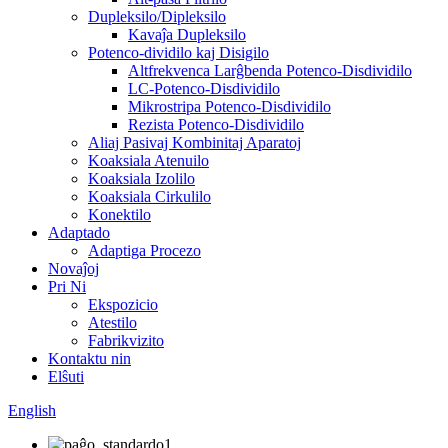
Dupleksilo/Dipleksilo
Kavaĵa Dupleksilo
Potenco-dividilo kaj Disigilo
Altfrekvenca Larĝbenda Potenco-Disdividilo
LC-Potenco-Disdividilo
Mikrostripa Potenco-Disdividilo
Rezista Potenco-Disdividilo
Aliaj Pasivaj Kombinitaj Aparatoj
Koaksiala Atenuilo
Koaksiala Izolilo
Koaksiala Cirkulilo
Konektilo
Adaptado
Adaptiga Procezo
Novaĵoj
Pri Ni
Ekspozicio
Atestilo
Fabrikvizito
Kontaktu nin
Elŝuti
English