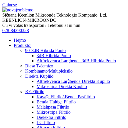
Chinese
Siĉuana Keenlion Mikroonda Teknologio Kompanio, Ltd.
KEENLION-MIKROONDO
Ĉu vi volas transporton? Telefonu al ni nun
028-84390328
Hejmo
Produktoj
90°3dB Hibrida Ponto
3dB Hibrida Ponto
Altfrekvenca Larĝbenda 3dB Hibrida Ponto
Biasa T-ĉemizo
Kombinanto/Multipleksilo
Direkta Kuplilo
Altfrekvenca Larĝbenda Direkta Kuplilo
Mikrostripa Direkta Kuplilo
RF-Filtrilo
Kavaĵa Filtrilo^Benda Pasfiltrilo
Benda Haltiga Filtrilo
Malaltpasa Filtrilo
Mikrostripa Filtrilo
Dielektra Filtrilo
LC-filtrilo
Alt-pasa Filtrilo