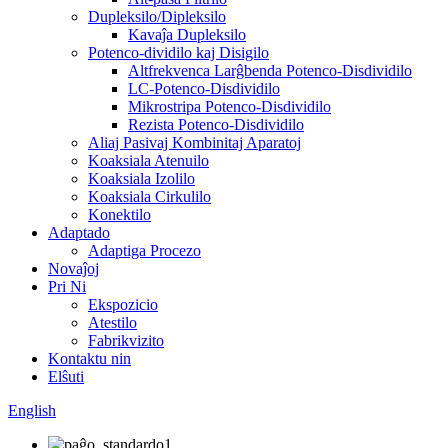
Dupleksilo/Dipleksilo
Kavaĵa Dupleksilo
Potenco-dividilo kaj Disigilo
Altfrekvenca Larĝbenda Potenco-Disdividilo
LC-Potenco-Disdividilo
Mikrostripa Potenco-Disdividilo
Rezista Potenco-Disdividilo
Aliaj Pasivaj Kombinitaj Aparatoj
Koaksiala Atenuilo
Koaksiala Izolilo
Koaksiala Cirkulilo
Konektilo
Adaptado
Adaptiga Procezo
Novaĵoj
Pri Ni
Ekspozicio
Atestilo
Fabrikvizito
Kontaktu nin
Elŝuti
English