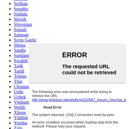
Serbian
Sesotho
Sinhala
Slovak
Slovenian
Somali
Samoan
Scots Gaelic
Shona
Sindhi
Sundanese
Swahili
Tajik
Tamil
Telugu
Thai
Ukrainian
Urdu
Uzbek
Vietnamese
Welsh
Xhosa
Yiddish
Yoruba
Zulu