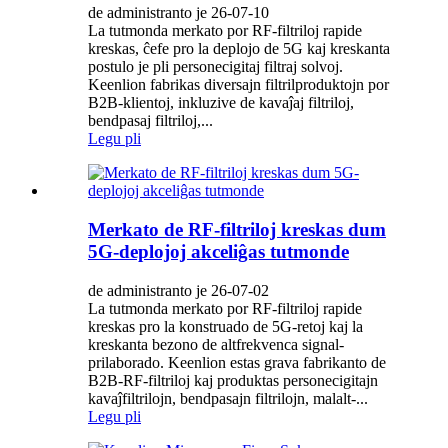
de administranto je 26-07-10
La tutmonda merkato por RF-filtriloj rapide
kreskas, ĉefe pro la deplojo de 5G kaj kreskanta
postulo je pli personecigitaj filtraj solvoj.
Keenlion fabrikas diversajn filtrilproduktojn por
B2B-klientoj, inkluzive de kavaĵaj filtriloj,
bendpasaj filtriloj,...
Legu pli
Merkato de RF-filtriloj kreskas dum
5G-deplojoj akceliĝas tutmonde
de administranto je 26-07-02
La tutmonda merkato por RF-filtriloj rapide
kreskas pro la konstruado de 5G-retoj kaj la
kreskanta bezono de altfrekvenca signal-
prilaborado. Keenlion estas grava fabrikanto de
B2B-RF-filtriloj kaj produktas personecigitajn
kavaĵfiltrilojn, bendpasajn filtrilojn, malalt-...
Legu pli