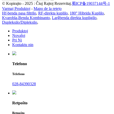
© Kopirajto - 2025 : Ĉiuj Rajtoj Rezervitaj.
蜀ICP备19037144号-1
Varmaj Produktoj
-
Mapo de la retejo
Hf-benda pasa filtrilo
,
RF-direkta kuplilo
,
180° Hibrida Kuplilo
,
Kvarobla-Benda Kombinanto
,
Larĝbenda direkta kupligilo
,
Dupleksilo/Dipleksilo
,
Produktoj
Novaĵoj
Pri Ni
Kontaktu nin
Telefono
Telefono
028-84390328
Retpoŝto
Retpoŝto