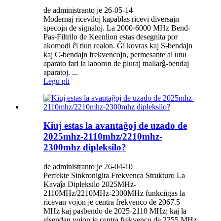
de administranto je 26-05-14
Modernaj riceviloj kapablas ricevi diversajn
specojn de signaloj. La 2000-6000 MHz Bend-
Pas-Filtrilo de Keenlion estas desegnita por
akomodi ĉi tiun realon. Ĝi kovras kaj S-bendajn
kaj C-bendajn frekvencojn, permesante al unu
aparato fari la laboron de pluraj mallarĝ-bendaj
aparatoj. ...
Legu pli
Kiuj estas la avantaĝoj de uzado de
2025mhz-2110mhz/2210mhz-
2300mhz dipleksilo?
de administranto je 26-04-10
Perfekte Sinkronigita Frekvenca Strukturo La
Kavaĵa Dipleksilo 2025MHz-
2110MHz/2210MHz-2300MHz funkciigas la
ricevan vojon je centra frekvenco de 2067.5
MHz kaj pasbendo de 2025-2110 MHz; kaj la
elsendan vojon je centra frekvenco de 2255 MHz