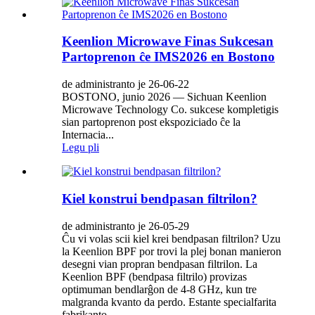
Keenlion Microwave Finas Sukcesan
Partoprenon ĉe IMS2026 en Bostono
de administranto je 26-06-22
BOSTONO, junio 2026 — Sichuan Keenlion
Microwave Technology Co. sukcese kompletigis
sian partoprenon post ekspoziciado ĉe la
Internacia...
Legu pli
Kiel konstrui bendpasan filtrilon?
de administranto je 26-05-29
Ĉu vi volas scii kiel krei bendpasan filtrilon? Uzu
la Keenlion BPF por trovi la plej bonan manieron
desegni vian propran bendpasan filtrilon. La
Keenlion BPF (bendpasa filtrilo) provizas
optimuman bendlarĝon de 4‑8 GHz, kun tre
malgranda kvanto da perdo. Estante specialfarita
fabrikanto,...