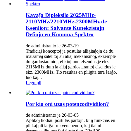
Kavaĵa Dipleksilo 2025MHz-
2110MHz/2210MHz-2300MHz de
Keenlion: Solvante Kunekzistajn
Defiojn en Komuna Spektro
de administranto je 26-03-19
Tradiciaj konceptoj ja postulas alligitaĵojn de du
malsamaj satelitoj aŭ aliaj mekanismoj, ekzemple
du gardostarantoj, el kiuj unu elsendus je ekz.
2115MHz dum la aliaj gardostarantoj elsendus je
ekz. 2300MHz. Tio rezultas en pliigita tura ŝarĝo,
luo kaj...
Legu pli
Por kio oni uzas potencodividilon?
de administranto je 26-03-05
Aplikoj hodiaŭ postulas partojn, kiuj funkcias en
pli kaj pli larĝa frekvencbendo, kaj tial ni
desegnas ilin por fari ĝuste tion. Nia 500-