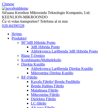
Chinese
Siĉuana Keenlion Mikroonda Teknologio Kompanio, Ltd.
KEENLION-MIKROONDO
Ĉu vi volas transporton? Telefonu al ni nun
028-84390328
Hejmo
Produktoj
90°3dB Hibrida Ponto
3dB Hibrida Ponto
Altfrekvenca Larĝbenda 3dB Hibrida Ponto
Biasa T-ĉemizo
Kombinanto/Multipleksilo
Direkta Kuplilo
Altfrekvenca Larĝbenda Direkta Kuplilo
Mikrostripa Direkta Kuplilo
RF-Filtrilo
Kavaĵa Filtrilo^Benda Pasfiltrilo
Benda Haltiga Filtrilo
Malaltpasa Filtrilo
Mikrostripa Filtrilo
Dielektra Filtrilo
LC-filtrilo
Alt-pasa Filtrilo