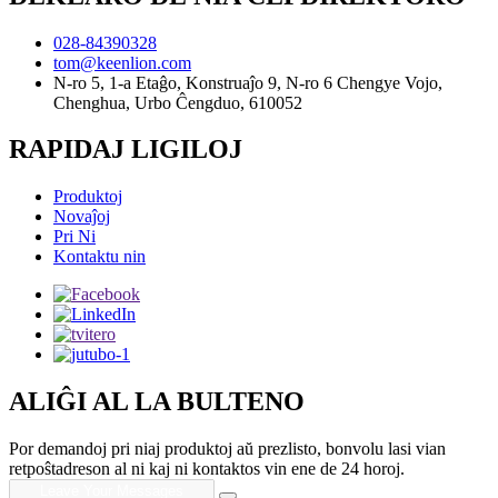
028-84390328
tom@keenlion.com
N-ro 5, 1-a Etaĝo, Konstruaĵo 9, N-ro 6 Chengye Vojo,
Chenghua, Urbo Ĉengduo, 610052
RAPIDAJ LIGILOJ
Produktoj
Novaĵoj
Pri Ni
Kontaktu nin
ALIĜI AL LA BULTENO
Por demandoj pri niaj produktoj aŭ prezlisto, bonvolu lasi vian
retpoŝtadreson al ni kaj ni kontaktos vin ene de 24 horoj.