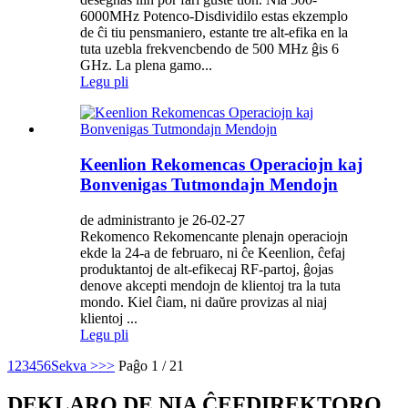
6000MHz Potenco-Disdividilo estas ekzemplo
de ĉi tiu pensmaniero, estante tre alt-efika en la
tuta uzebla frekvencbendo de 500 MHz ĝis 6
GHz. La plena gamo...
Legu pli
Keenlion Rekomencas Operaciojn kaj
Bonvenigas Tutmondajn Mendojn
de administranto je 26-02-27
Rekomenco Rekomencante plenajn operaciojn
ekde la 24-a de februaro, ni ĉe Keenlion, ĉefaj
produktantoj de alt-efikecaj RF-partoj, ĝojas
denove akcepti mendojn de klientoj tra la tuta
mondo. Kiel ĉiam, ni daŭre provizas al niaj
klientoj ...
Legu pli
1
2
3
4
5
6
Sekva >
>>
Paĝo 1 / 21
DEKLARO DE NIA ĈEFDIREKTORO