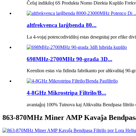
Ĉefaj indikiloj 6S Produkta Nomo Direkta Kuplilo Frekv
altfrekvenca larĝbenda 80...
La 4-vojaj potencodividiloj estas desegnitaj por efike divi
698MHz-2700MHz 90-grada 3D...
Keenlion estas via fidinda fabrikanto por altkvalitaj 90-gr
4-8GHz Mikrostripa Filtrilo/B...
avantaĝoj 100% Tutnova kaj Altkvalita Bendpasa filtrilo e
863-870MHz Miner AMP Kavaĵa Bendpasa F