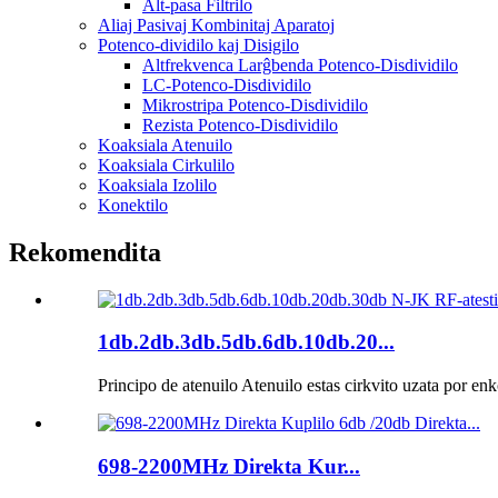
Alt-pasa Filtrilo
Aliaj Pasivaj Kombinitaj Aparatoj
Potenco-dividilo kaj Disigilo
Altfrekvenca Larĝbenda Potenco-Disdividilo
LC-Potenco-Disdividilo
Mikrostripa Potenco-Disdividilo
Rezista Potenco-Disdividilo
Koaksiala Atenuilo
Koaksiala Cirkulilo
Koaksiala Izolilo
Konektilo
Rekomendita
1db.2db.3db.5db.6db.10db.20...
Principo de atenuilo Atenuilo estas cirkvito uzata por enk
698-2200MHz Direkta Kur...