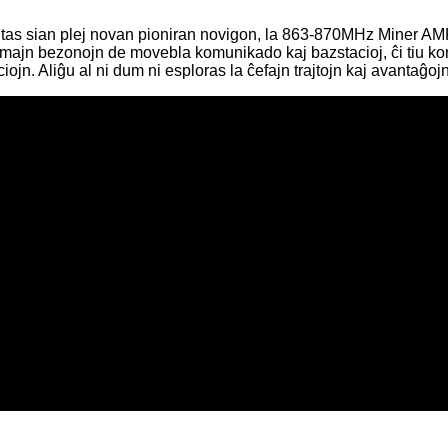
entas sian plej novan pioniran novigon, la 863-870MHz Miner AM
lemajn bezonojn de movebla komunikado kaj bazstacioj, ĉi tiu kom
. Aliĝu al ni dum ni esploras la ĉefajn trajtojn kaj avantaĝojn