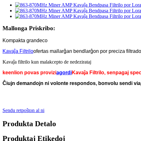
Mallonga Priskribo:
Kompakta grandeco
Kavaĵa Filtrilo
ofertas mallarĝan bendlarĝon por preciza filtrad
Kavaĵa filtrilo kun malakcepto de nedezirataj
keenlion povas provizi
agordi
Kavaĵa Filtrilo, senpagaj sp
Ĉiujn demandojn ni volonte respondos, bonvolu sendi vi
Sendu retpoŝton al ni
Produkta Detalo
Produktaj Etikedoj