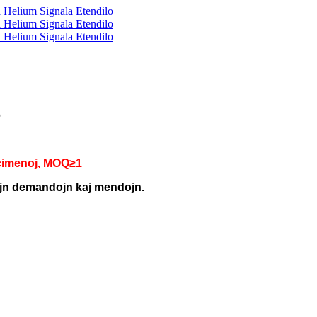
o
ecimenoj, MOQ≥1
ajn demandojn kaj mendojn.