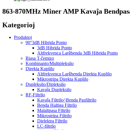
863-870MHz Miner AMP Kavaĵa Bendpasa F
Kategorioj
Produktoj
90°3dB Hibrida Ponto
3dB Hibrida Ponto
Altfrekvenca Larĝbenda 3dB Hibrida Ponto
Biasa T-ĉemizo
Kombinanto/Multipleksilo
Direkta Kuplilo
Altfrekvenca Larĝbenda Direkta Kuplilo
Mikrostripa Direkta Kuplilo
Dupleksilo/Dipleksilo
Kavaĵa Dupleksilo
RF-Filtrilo
Kavaĵa Filtrilo^Benda Pasfiltrilo
Benda Haltiga Filtrilo
Malaltpasa Filtrilo
Mikrostripa Filtrilo
Dielektra Filtrilo
LC-filtrilo