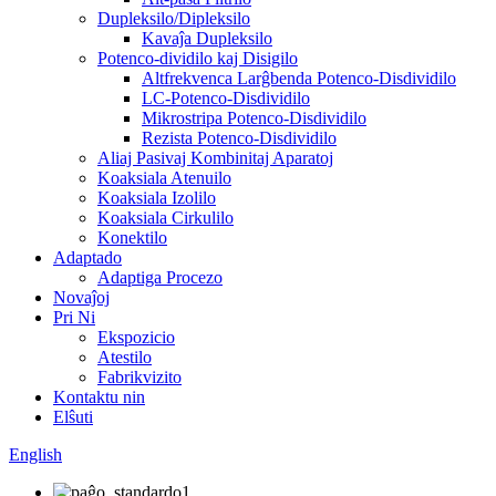
Dupleksilo/Dipleksilo
Kavaĵa Dupleksilo
Potenco-dividilo kaj Disigilo
Altfrekvenca Larĝbenda Potenco-Disdividilo
LC-Potenco-Disdividilo
Mikrostripa Potenco-Disdividilo
Rezista Potenco-Disdividilo
Aliaj Pasivaj Kombinitaj Aparatoj
Koaksiala Atenuilo
Koaksiala Izolilo
Koaksiala Cirkulilo
Konektilo
Adaptado
Adaptiga Procezo
Novaĵoj
Pri Ni
Ekspozicio
Atestilo
Fabrikvizito
Kontaktu nin
Elŝuti
English